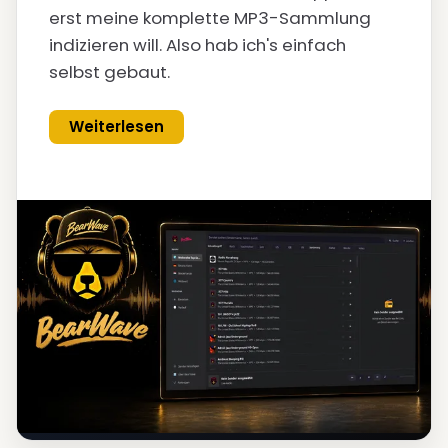
erst meine komplette MP3-Sammlung
indizieren will. Also hab ich's einfach
selbst gebaut.
Weiterlesen