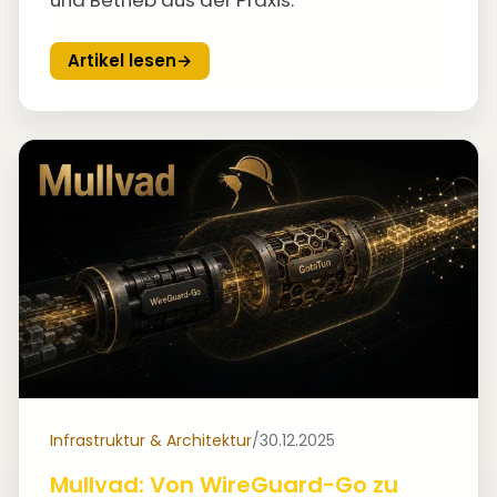
und Betrieb aus der Praxis.
Artikel lesen
→
Infrastruktur & Architektur
/
30.12.2025
Mullvad: Von WireGuard-Go zu