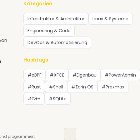
Kategorien
Infrastruktur & Architektur
Linux & Systeme
Engineering & Code
.
 von
DevOps & Automatisierung
Hashtags
m
#eBPF
#XFCE
#Eigenbau
#PowerAdmin
#Rust
#Shell
#Zorin OS
#Proxmox
#C++
#SQLite
and programmiert.