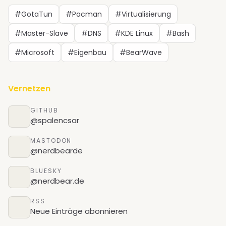
#GotaTun
#Pacman
#Virtualisierung
#Master-Slave
#DNS
#KDE Linux
#Bash
#Microsoft
#Eigenbau
#BearWave
Vernetzen
GITHUB
@spalencsar
MASTODON
@nerdbearde
BLUESKY
@nerdbear.de
RSS
Neue Einträge abonnieren