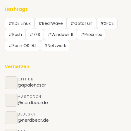
Hashtags
#KDE Linux
#BearWave
#GotaTun
#XFCE
#Bash
#ZFS
#Windows 11
#Proxmox
#Zorin OS 18.1
#Netzwerk
Vernetzen
GITHUB
@spalencsar
MASTODON
@nerdbearde
BLUESKY
@nerdbear.de