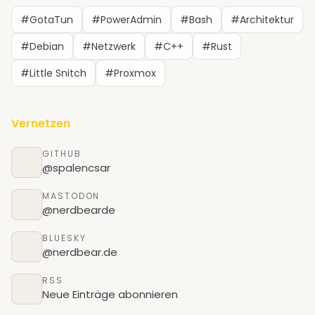
#GotaTun
#PowerAdmin
#Bash
#Architektur
#Debian
#Netzwerk
#C++
#Rust
#Little Snitch
#Proxmox
Vernetzen
GITHUB
@spalencsar
MASTODON
@nerdbearde
BLUESKY
@nerdbear.de
RSS
Neue Einträge abonnieren