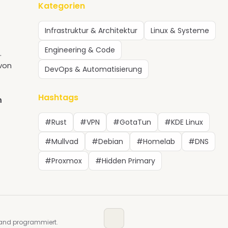
Kategorien
Infrastruktur & Architektur
Linux & Systeme
Engineering & Code
.
 von
DevOps & Automatisierung
Hashtags
m
#Rust
#VPN
#GotaTun
#KDE Linux
#Mullvad
#Debian
#Homelab
#DNS
#Proxmox
#Hidden Primary
and programmiert.