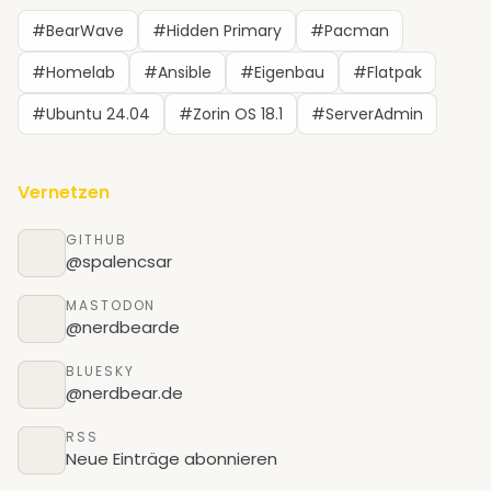
#BearWave
#Hidden Primary
#Pacman
#Homelab
#Ansible
#Eigenbau
#Flatpak
#Ubuntu 24.04
#Zorin OS 18.1
#ServerAdmin
Vernetzen
GITHUB
@spalencsar
MASTODON
@nerdbearde
BLUESKY
@nerdbear.de
RSS
Neue Einträge abonnieren