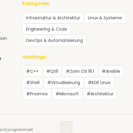
Kategorien
Infrastruktur & Architektur
Linux & Systeme
Engineering & Code
.
 von
DevOps & Automatisierung
Hashtags
m
#C++
#Qt6
#Zorin OS 18.1
#Ansible
#Shell
#Virtualisierung
#KDE Linux
#Proxmox
#Microsoft
#Architektur
and programmiert.